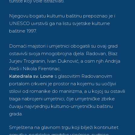
turiste koji vole istraživati.
Njegovu bogatu kulturnu baštinu prepoznao je i
UNESCO uvrstivši ga na listu svjetske kulturne
baštine 1997.
Domaći majstori i umjetnici obogatili su ovaj grad
ostavivši svoja mnogobrojna djela: Radovan, Blaz
Jurjev Trogiranin, Ivan Duknović, a osim njih Andrija
Aleši i Nikola Firentinac.
Katedrala sv. Lovre
s glasovitim Radovanovim
portalom crkveni je prostor na kojemu su uočljivi
stilovi od romanike do manirizma, a u kojoj su ostavili
traga nabrojeni umjetnici, čije umjetničke zbirke
čuvaju najvrjedniju kulturno-umjetničku baštinu
grada.
Smještena na glavnom trgu koji bilježi kontinuitet
osnutka, nedaleko gradske vijećnice, sudnice,