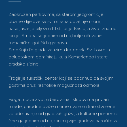
Zaokružen parkovima, sa starom jezgrom čije
obalne dijelove sa svih strana oplahuje more,
naseljavanje bilježi u III.st., prije Krista, a život znatno
ranije. Smatra se jednim od najbolje očuvanih
romaničko-gotičkih gradova.
Središnji dio grada zauzima katedrala Sv. Lovre, a
poluotokom dominiraju kula Kamerlengo i stare
gradske zidine.
Trogir je turistički centar koji se pobrinuo da svojim
gostima pruži raznolike mogućnosti odmora.
Bogat noćni život u barovima i klubovima privlači
mlade, prirodne plaže i mirne uvale su kao stvorene
za odmaranje od gradskih gužvi, a kulturni spomenici
čine ga jednim od najzanimljivijih gradova naročito za