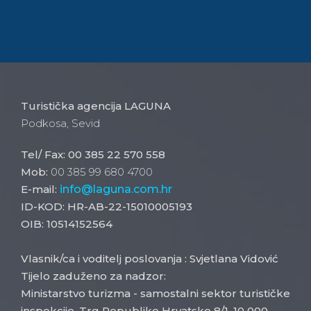
Turistička agencija LAGUNA
Podkosa, Sevid
Tel/ Fax: 00 385 22 570 558
Mob:
00 385 99 680 4700
E-mail:
info@laguna.com.hr
ID-KOD: HR-AB-22-15010005193
OIB: 10514152564
Vlasnik/ca i voditelj poslovanja : Svjetlana Vidović
Tijelo zaduženo za nadzor:
Ministarstvo turizma - samostalni sektor turističke
inspekcije, Trg Republike Hrvatske 8/1, 10 000